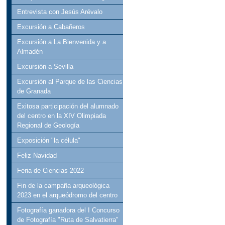
Entrevista con Jesús Arévalo
Excursión a Cabañeros
Excursión a La Bienvenida y a
Almadén
Excursión a Sevilla
Excursión al Parque de las Ciencias
de Granada
Exitosa participación del alumnado
del centro en la XIV Olimpiada
Regional de Geología
Exposición "la célula"
Feliz Navidad
Feria de Ciencias 2022
Fin de la campaña arqueológica
2023 en el arqueódromo del centro
Fotografía ganadora del I Concurso
de Fotografía "Ruta de Salvatierra"