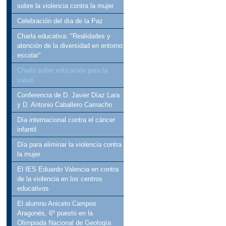
sobre la violencia contra la mujer
Celebración del día de la Paz
Charla educativa: "Realidades y
atención de la diversidad en entorno
escolar"
Charla sobre educación para la
salud
Conferencia de D. Javier Díaz Lara
y D. Antonio Caballero Camacho
Día internacional contra el cáncer
infantil
Día para eliminar la violencia contra
la mujer
El IES Eduardo Valencia en contra
de la violencia en los centros
educativos
El alumno Aniceto Campos
Aragonés, 6º puesto en la
Olimpiada Nacional de Geología