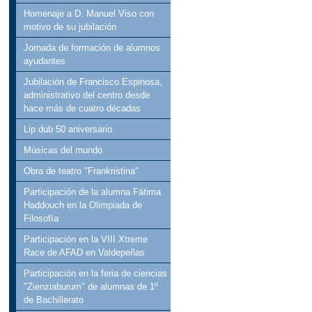
Homenaje a D. Manuel Viso con
motivo de su jubilación
Jornada de formación de alumnos
ayudantes
Jubilación de Francisco Espinosa,
administrativo del centro desde
hace más de cuatro décadas
Lip dub 50 aniversario
Músicas del mundo
Obra de teatro "Frankristina"
Participación de la alumna Fátima
Haddouch en la Olimpiada de
Filosofía
Participación en la VIII Xtreme
Race de AFAD en Valdepeñas
Participación en la feria de ciencias
"Zienziaburum" de alumnas de 1º
de Bachillerato