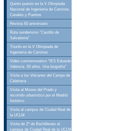
Quinto puesto en la V Olimpiada
Nacional de Ingeniería de Caminos,
Canales y Puertos
Revista 50 aniversario
Ruta senderismo "Castillo de
Salvatierra"
Triunfo en la V Olimpiada de
Ingeniería de Caminos
Video conmemorativo "IES Eduardo
Valencia. 50 años. Una biografía"
Visita a los Volcanes del Campo de
Calatrava
Visita al Museo del Prado y
recorrido urbanístico por el Madrid
histórico
Visita al campus de Ciudad Real de
la UCLM
Visita de 2º de Bachillerato al
campus de Ciudad Real de la UCLM