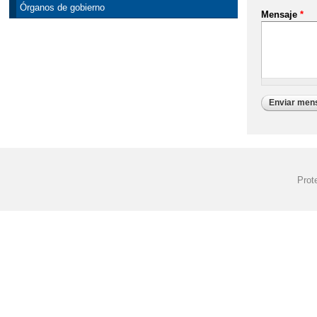
Órganos de gobierno
Mensaje
*
Prot