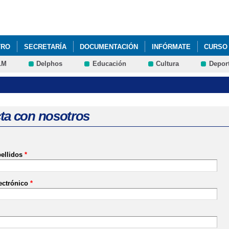
Pasar al
contenido
principal
TRO
SECRETARÍA
DOCUMENTACIÓN
INFÓRMATE
CURSO 
LM
Delphos
Educación
Cultura
Depor
PCIÓN ALUMNADO 9-SEP-2025
ta con nosotros
ellidos
*
ectrónico
*