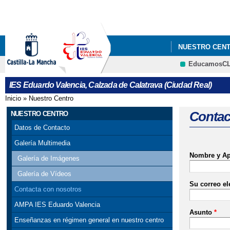
NUESTRO CEN
EducamosC
HORARIO RECE
IES Eduardo Valencia, Calzada de Calatrava (Ciudad Real)
Inicio
»
Nuestro Centro
Se encuentra usted aquí
Contac
NUESTRO CENTRO
Datos de Contacto
Galería Multimedia
Nombre y Ap
Galería de Imágenes
Galería de Vídeos
Su correo el
Contacta con nosotros
AMPA IES Eduardo Valencia
Asunto
*
Enseñanzas en régimen general en nuestro centro