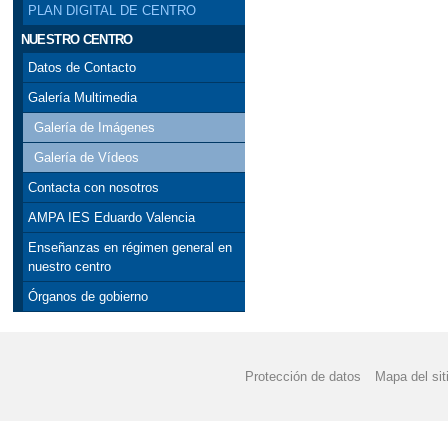
PLAN DIGITAL DE CENTRO
NUESTRO CENTRO
Datos de Contacto
Galería Multimedia
Galería de Imágenes
Galería de Vídeos
Contacta con nosotros
AMPA IES Eduardo Valencia
Enseñanzas en régimen general en
nuestro centro
Órganos de gobierno
Protección de datos
Mapa del sit