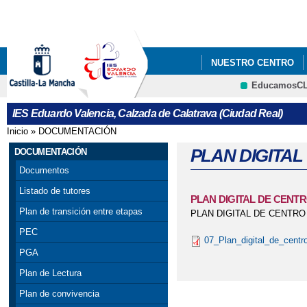
Pa
co
pri
NUESTRO CENTRO
EducamosC
DEPARTAMENTOS
CRFP
IES Eduardo Valencia, Calzada de Calatrava (Ciudad Real)
Inicio
»
DOCUMENTACIÓN
Se encuentra usted aquí
PLAN DIGITAL
DOCUMENTACIÓN
Documentos
Listado de tutores
PLAN DIGITAL DE CENT
Plan de transición entre etapas
PLAN DIGITAL DE CENTRO 
PEC
07_Plan_digital_de_centr
PGA
Plan de Lectura
Plan de convivencia